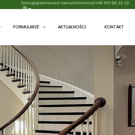
biuro@greenwood-nieruchomosci.pl
+48 601 88 22 22
0
FORMULARZE
AKTUALNOŚCI
KONTAKT