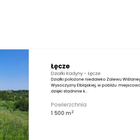
Łęcze
Działki Kadyny - Łęcze
Działki położone niedaleko Zalewu Wiślane
Wysoczyzny Elbląskiej, w pobliżu miejscow
dzięki stadninie k…
Powierzchnia
2
1 500 m