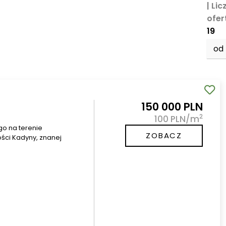
| Li
ofert
19
od
150 000 PLN
2
100 PLN/m
go na terenie
ZOBACZ
ości Kadyny, znanej