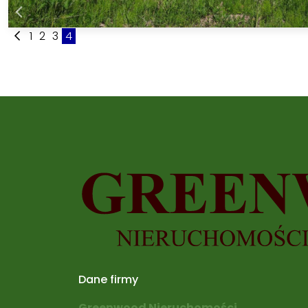
1
2
3
4
Dane firmy
Greenwood Nieruchomości