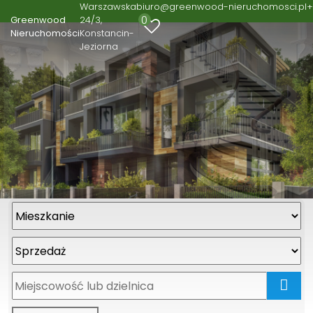
Warszawska
biuro@greenwood-nieruchomosci.pl
+
0
Greenwood
24/3
Nieruchomości
Konstancin-
Jeziorna