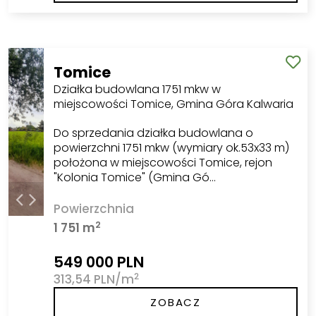
Tomice
Działka budowlana 1751 mkw w
miejscowości Tomice, Gmina Góra Kalwaria
Do sprzedania działka budowlana o
powierzchni 1751 mkw (wymiary ok.53x33 m)
położona w miejscowości Tomice, rejon
"Kolonia Tomice" (Gmina Gó…
Powierzchnia
2
1 751 m
549 000 PLN
2
313,54 PLN/m
ZOBACZ