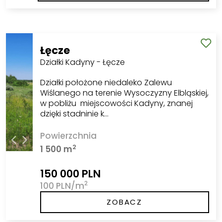
Łęcze
Działki Kadyny - Łęcze
Działki położone niedaleko Zalewu
Wiślanego na terenie Wysoczyzny Elbląskiej,
w pobliżu miejscowości Kadyny, znanej
dzięki stadninie k…
Powierzchnia
2
1 500 m
150 000 PLN
2
100 PLN/m
ZOBACZ