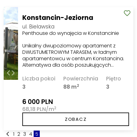
Konstancin-Jeziorna
ul. Bielawska
Penthouse do wynajęcia w Konstancinie
Unikalny dwupoziomowy apartament z
DWUSTUMETROWYM TARASEM, w ładnym
apartamentowcu w centrum Konstancina.
Alternatywa dla osób poszukujących…
Liczba pokoi
Powierzchnia
Piętro
2
3
88 m
3
6 000 PLN
2
68,18 PLN/m
ZOBACZ
1
2
3
4
5