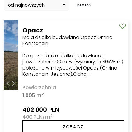
od najnowszych
MAPA
Opacz
Mała działka budowlana Opacz Gmina
Konstancin
Do sprzedania działka budowlana o
powierzchni 1000 mkw (wymiary ok.36x28 m)
położona w miejscowości Opacz (Gmina
Konstancin-Jeziorna).Cicha,…
Powierzchnia
2
1 005 m
402 000 PLN
2
400 PLN/m
ZOBACZ