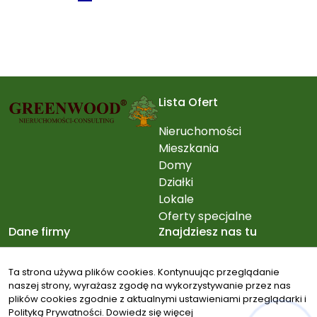
Lista Ofert
Nieruchomości
Mieszkania
Domy
Działki
Lokale
Oferty specjalne
Dane firmy
Znajdziesz nas tu
Greenwood
Ta strona używa plików cookies. Kontynuując przeglądanie
Nieruchomości
naszej strony, wyrażasz zgodę na wykorzystywanie przez nas
Warszawska 24/3
plików cookies zgodnie z aktualnymi ustawieniami przeglądarki i
Konstancin-Jeziorna
Polityką Prywatności.
Dowiedz się więcej