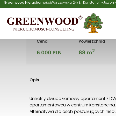
Konstancinie
Greenwood Nieruchomości
Warszawska 24/3
Konstancin-Jeziorn
Mieszkanie | Wynajem |
Kon
Cena
Powierzchnia
2
6 000 PLN
88 m
Opis
Unikalny dwupoziomowy apartament z D
apartamentowcu w centrum Konstancina.
Alternatywa dla osób poszukujących nie