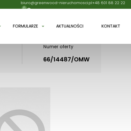
biuro@greenwood-nieruchomosci.pl
+48 601 88 22 22
0
FORMULARZE
AKTUALNOŚCI
KONTAKT
Numer oferty
66/14487/OMW