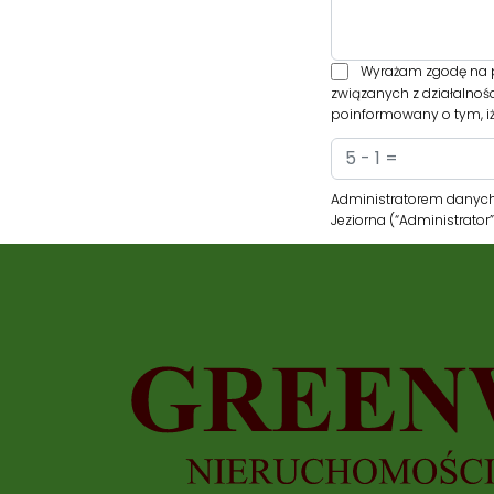
Wyrażam zgodę na p
związanych z działalnoś
poinformowany o tym, iż
Administratorem danych
Jeziorna (“Administrato