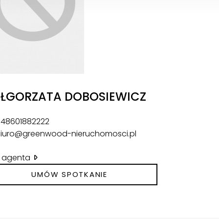
ŁGORZATA DOBOSIEWICZ
48601882222
iuro@greenwood-nieruchomosci.pl
il agenta
UMÓW SPOTKANIE