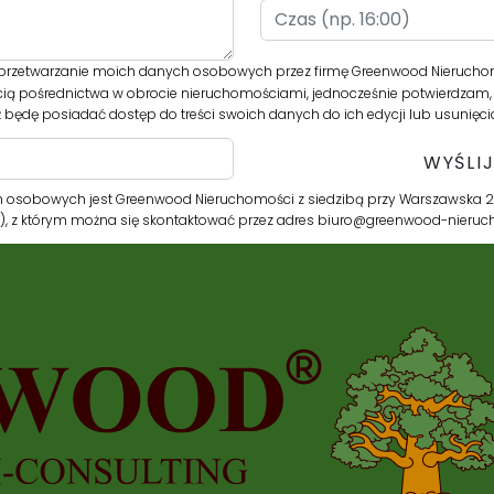
rzetwarzanie moich danych osobowych przez firmę Greenwood Nieruchom
cią pośrednictwa w obrocie nieruchomościami, jednocześnie potwierdzam, 
 będę posiadać dostęp do treści swoich danych do ich edycji lub usunięci
 osobowych jest Greenwood Nieruchomości z siedzibą przy Warszawska 2
r”), z którym można się skontaktować przez adres biuro@greenwood-nieru