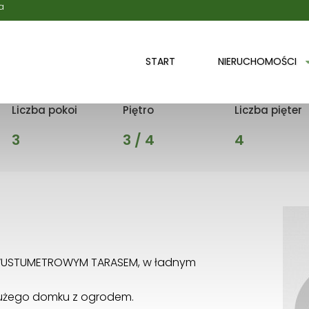
a
stancin-Jeziorna, ul. Bielawska
START
NIERUCHOMOŚCI
Liczba pokoi
Piętro
Liczba pięter
3
3 / 4
4
WUSTUMETROWYM TARASEM, w ładnym
dużego domku z ogrodem.