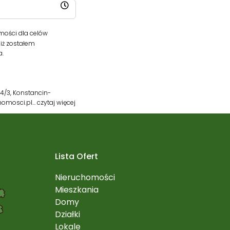
ości dla celów
iż zostałem
a.
4/3, Konstancin-
chomosci.pl…
czytaj więcej
Lista Ofert
Nieruchomości
Mieszkania
Domy
Działki
Lokale