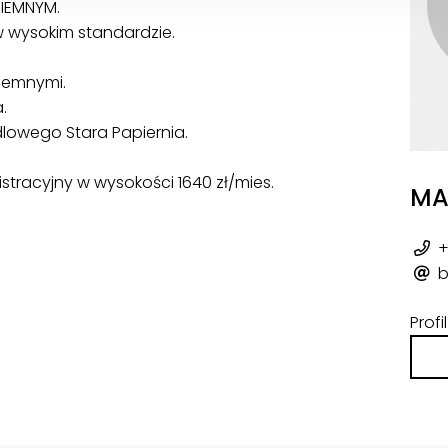
IEMNYM.
wysokim standardzie.
iemnymi.
a.
dlowego Stara Papiernia.
tracyjny w wysokości 1640 zł/mies.
MA
+
b
Prof