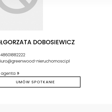
ŁGORZATA DOBOSIEWICZ
48601882222
iuro@greenwood-nieruchomosci.pl
il agenta
UMÓW SPOTKANIE