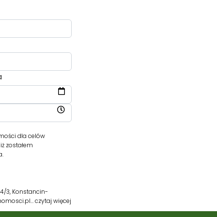
a
ości dla celów
iż zostałem
a.
4/3, Konstancin-
chomosci.pl…
czytaj więcej