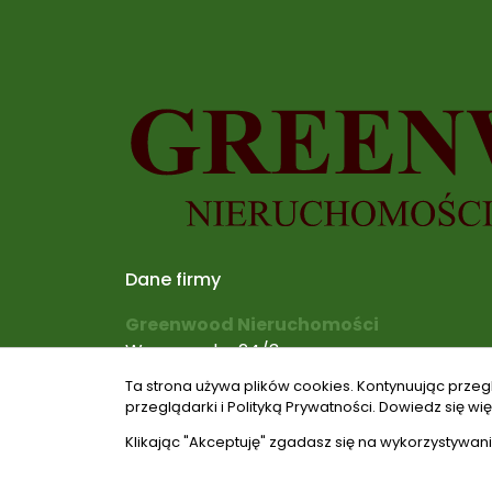
Dane firmy
Greenwood Nieruchomości
Warszawska 24/3
Konstancin-Jeziorna
Ta strona używa plików cookies. Kontynuując przeg
+48 601 88 22 22
przeglądarki i Polityką Prywatności.
Dowiedz się wię
biuro@greenwood-nieruchomosci.pl
Klikając "Akceptuję" zgadasz się na wykorzystywani