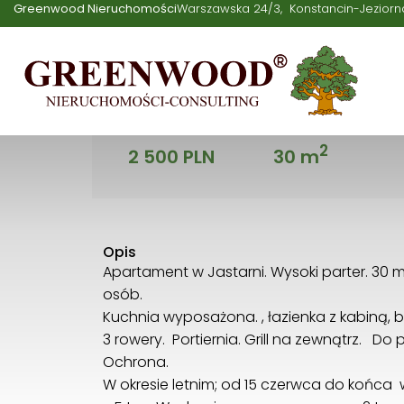
Greenwood Nieruchomości
Warszawska 24/3
Konstancin-Jeziorn
Jurata
Cena
Powierzchnia
2
2 500 PLN
30 m
Opis
Apartament w Jastarni. Wysoki parter. 30 m2
osób.
Kuchnia wyposażona. , łazienka z kabiną, 
3 rowery. Portiernia. Grill na zewnątrz. Do
Ochrona.
W okresie letnim; od 15 czerwca do końca wr