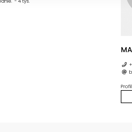
dnie. - 4 tys.
MA
+
b
Prof