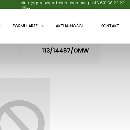
biuro@greenwood-nieruchomosci.pl
+48 601 88 22 22
0
FORMULARZE
AKTUALNOŚCI
KONTAKT
Numer oferty
113/14487/OMW