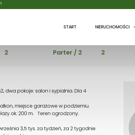
a
START
NIERUCHOMOŚCI
Liczba pokoi
Piętro
Liczba pięter
2
Parter / 2
2
, dwa pokoje: salon i sypialnia. Dla 4
balkon, miejsce garażowe w podziemiu.
 plaży ok. 200 m. Teren ogrodzony.
ześnia 3,5 tys. za tydzień, za 2 tygodnie