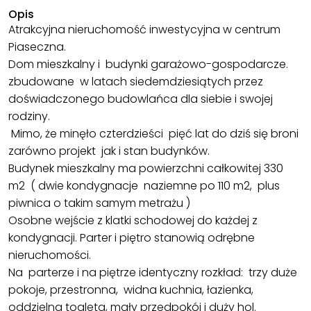
Opis
Atrakcyjna nieruchomość inwestycyjna w centrum
Piaseczna.
Dom mieszkalny i budynki garażowo-gospodarcze.
zbudowane w latach siedemdziesiątych przez
doświadczonego budowlańca dla siebie i swojej
rodziny.
Mimo, że minęło czterdzieści pięć lat do dziś się broni
zarówno projekt jak i stan budynków.
Budynek mieszkalny ma powierzchni całkowitej 330
m2 ( dwie kondygnacje naziemne po 110 m2, plus
piwnica o takim samym metrażu )
Osobne wejście z klatki schodowej do każdej z
kondygnacji. Parter i piętro stanowią odrębne
nieruchomości.
Na parterze i na piętrze identyczny rozkład: trzy duże
pokoje, przestronna, widna kuchnia, łazienka,
oddzielna toaleta, mały przedpokój i duży hol.