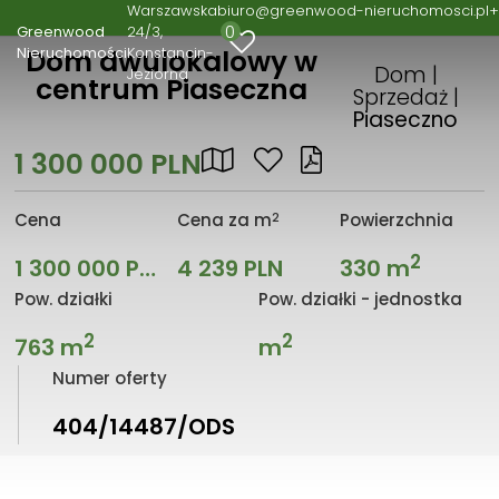
Warszawska
biuro@greenwood-nieruchomosci.pl
+
0
Greenwood
24/3
Nieruchomości
Konstancin-
Dom dwulokalowy w
Dom |
Jeziorna
centrum Piaseczna
Sprzedaż |
Piaseczno
1 300 000 PLN
2
Cena
Cena za m
Powierzchnia
2
1 300 000 PLN
4 239 PLN
330 m
Pow. działki
Pow. działki - jednostka
2
2
763 m
m
Numer oferty
404/14487/ODS