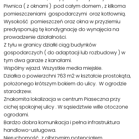
Piwnica ( z oknami ) pod całym domem , z kilkoma
pomieszczeniami gospodarczymi oraz kotłownią.
Wysokość pomieszczeń oraz okna w przyziemiu
predysponują tę kondygnację do wynajęcia na
prowadzenie działalności.
Z tyłu w granicy działki ciąg budynków
gospodarczych ( do adaptacji lub rozbudowy ) w
tym dwa garaże z kanałami.
Wspólny wjazd. Wszystkie media miejskie.
Działka o powierzchni 763 m2 w kształcie prostokąta,
położonego krótszym bokiem do ulicy. W ogrodzie
starodrzew.
Znakomita lokalizacja w centrum Piaseczna przy
cichej spokojnej ulicy . W sąsiedztwie wille otoczone
ogrodami.
Bardzo dobra komunikacja i pełna infrastruktura
handlowo-usługowa.
Nieruchomość z olbrzymim potencjałem.